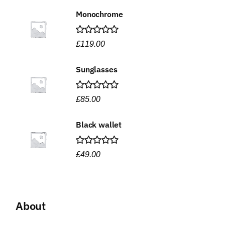
Monochrome
Bewertet
£
119.00
mit
5.00
von 5
Sunglasses
Bewertet
£
85.00
mit
5.00
von 5
Black wallet
Bewertet
£
49.00
mit
5.00
von 5
About