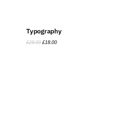
Typography
£
28.00
£
18.00